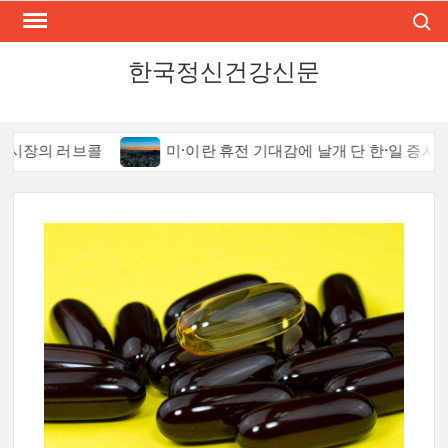
Skip
Search
to
content
한국정신건강신문
장의 러브콜
미·이란 휴전 기대감에 날개 단 한·일 증시, 그