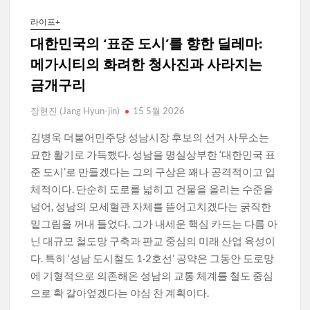
라이프+
대한민국의 ‘표준 도시’를 향한 딜레마:
메가시티의 화려한 청사진과 사라지는
금개구리
장현진 (Jang Hyun-jin)
15 5월 2026
김병욱 더불어민주당 성남시장 후보의 선거 사무소는
묘한 활기로 가득했다. 성남을 명실상부한 ‘대한민국 표
준 도시’로 만들겠다는 그의 구상은 꽤나 공격적이고 입
체적이다. 단순히 도로를 넓히고 건물을 올리는 수준을
넘어, 성남의 모세혈관 자체를 뜯어고치겠다는 굵직한
밑그림을 꺼내 들었다. 그가 내세운 핵심 카드는 다름 아
닌 대규모 철도망 구축과 판교 중심의 미래 산업 육성이
다. 특히 ‘성남 도시철도 1·2호선’ 공약은 그동안 도로망
에 기형적으로 의존해온 성남의 교통 체계를 철도 중심
으로 확 갈아엎겠다는 야심 찬 계획이다.