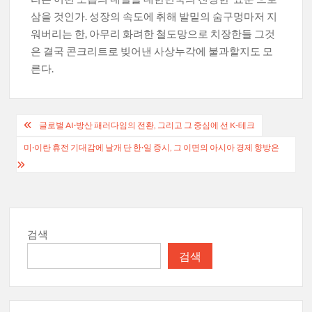
삼을 것인가. 성장의 속도에 취해 발밑의 숨구멍마저 지
워버리는 한, 아무리 화려한 철도망으로 치장한들 그것
은 결국 콘크리트로 빚어낸 사상누각에 불과할지도 모
른다.
글
글로벌 AI·방산 패러다임의 전환, 그리고 그 중심에 선 K-테크
탐
미·이란 휴전 기대감에 날개 단 한·일 증시, 그 이면의 아시아 경제 향방은
색
검색
검색