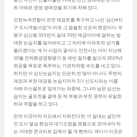
트 아래로 영영 생매장될 위기에 처해 있다.
인천녹색연합이 전면 재검토를 촉구하고 나선 ‘삼산4지
구 도시개발사업’이 바로 그 씁쓸한 모순의 현장이다. 부
평구 삼산동 325번지 일대 70만 제곱미터에 달하는 방
대한 논습지를 밀어버리고 그 자리에 아파트와 상가를
올리겠다는 게 이 사업의 골자다. 인천시는 이미 지난해
10월 전략환경영향평가 등 제반 절차를 밟으며 2029년
완공을 목표로 폭주하는 기관차처럼 속도를 내고 있다.
하지만 이 삼산논습지는 단순히 빈 땅이 아니다. 주변의
계양과 부천 대장동 논습지마저 3기 신도시라는 이름
아래 아스팔트로 덮여가는 와중에, 그나마 남은 삼산논
습지는 굴포천을 곁에 둔 채 부평과 부천 권역의 유일한
허파 역할을 하고 있다.
만약 이곳마저 지도에서 지워진다면, 이 일대는 살인적
인 도시 열섬 현상과 대기오염을 맨몸으로 견뎌내야 하
는 거대한 콘크리트 감옥이 될 게 뻔하다. 게다가 이곳은