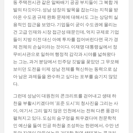
동 주택전시관 같은 알짜배기 공공 부지들이 그 복합 개
발의 타깃이다. 성남 성장의 발목을 잡는다는 지적을 받
아온 수도권 규제 완화 문제에 대해서도 그는 상당히 실
용적인 접근을 보였다. 기업들이 굳이 수도권에 몰리는
건 고급 인재와 시장 접근성 때문인데, 억지 규제로 기업
들이 지방 이전 대신 아예 투자를 접어버린다면 국가 경
제 전체의 손실이라는 것이다. 이재명 대통령실에서 정
무비서관으로 일하며 행정적 감각과 시야를 넓혀왔다
는 그는, 과거 분당에서 민주당 깃발을 꽂았던 그 무모해
보이던 도전을 이제 성남 전체를 혁신하는 동력으로 삼
아 남은 과제들을 완수하고 싶다는 포부를 숨기지 않았
다.
그런데 성남이 대원천의 콘크리트를 걷어내고 생태 하
천을 부활시키겠다며 ‘표준 도시’의 청사진을 그리는 사
이, 여기서 그리 멀지 않은 인천에서는 전혀 다른 풍경이
펼쳐지고 있다. 도심의 숨구멍을 틔우겠다며 천문학적
인 예산을 들여 인공 하천을 조성하는 한편에서, 수만 년
동안 자연이 만들어놓은 거대한 천연 생태계는 콘크리