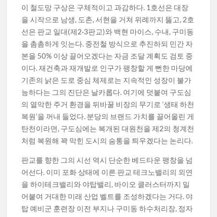
이 철도망 구상은 구체적이고 과감하다. 1호선은 대장
을 시작으로 남생, 도촌, 서현을 거쳐 위례까지 뚫고, 2호
선은 판교 일대(제2·3판교)와 백현 마이스, 수내, 구미동
을 촘촘하게 잇는다. 중전철 방식으로 추진하되 민간 자
본을 50% 이상 끌어오겠다는 자금 조달 계획도 검토 중
이다. 재건축과 재개발로 인구가 팽창할 게 뻔한 마당에
기존의 낡은 도로 중심 체제로는 지속적인 성장이 불가
능하다는 그의 진단은 날카롭다. 여기에 덧붙여 구도심
의 열악한 주거 환경을 뒤바꿀 비장의 무기로 ‘생태 하천
복원’을 꺼내 들었다. 분당의 브랜드 가치를 끌어올린 게
탄천이라면, 구도심에는 복개된 대원천을 제2의 청계천
처럼 복원해 꽉 막힌 도시의 숨통을 틔우겠다는 논리다.
판교를 향한 그의 시선 역시 단순한 베드타운 팽창을 넘
어선다. 이미 포화 상태에 이른 판교 테크노밸리의 외연
을 하이테크밸리와 야탑밸리, 바이오 클러스터까지 밀
어붙여 거대한 미래 산업 벨트를 조성하겠다는 거다. 야
탑 예비군 훈련장 이전 부지나 구미동 하수처리장, 정자