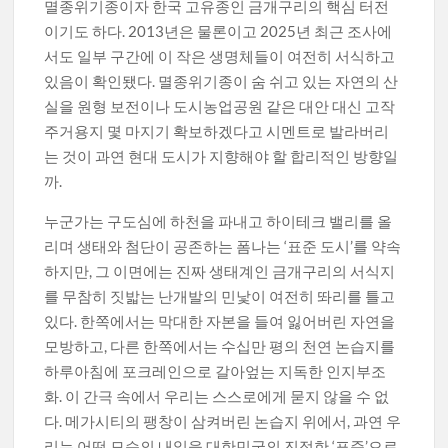
멸종위기종이자 한국 고유종인 금개구리의 핵심 터전
이기도 하다. 2013년은 물론이고 2025년 최근 조사에
서도 일부 구간에 이 작은 생명체들이 여전히 서식하고
있음이 확인됐다. 멸종위기종이 숨 쉬고 있는 자연의 산
실을 원형 보전이나 도시농업공원 같은 대안 대신 고작
주거용지 몇 마지기 확보하겠다고 시멘트로 발라버리
는 것이 과연 현대 도시가 지향해야 할 합리적인 방향일
까.
누군가는 구도심에 하천을 파내고 하이테크 밸리를 올
리며 생태와 첨단이 공존하는 폼나는 ‘표준 도시’를 약속
하지만, 그 이면에는 진짜 생태계인 금개구리의 서식지
를 무참히 짓밟는 난개발의 민낯이 여전히 똬리를 틀고
있다. 한쪽에서는 막대한 자본을 들여 잃어버린 자연을
모방하고, 다른 한쪽에서는 수십만 평의 천연 논습지를
하루아침에 포크레인으로 갈아엎는 지독한 인지부조
화. 이 간극 속에서 우리는 스스로에게 묻지 않을 수 없
다. 메가시티의 팽창이 삼켜버린 논습지 위에서, 과연 우
리는 어떤 모습의 내일을 대한민국의 진정한 ‘표준’으로